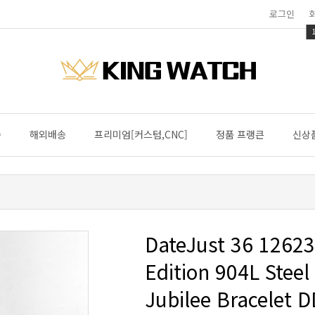
로그인
송
해외배송
프리미엄[커스텀,CNC]
정품 프랭큰
신상
Jubilee Bracelet 