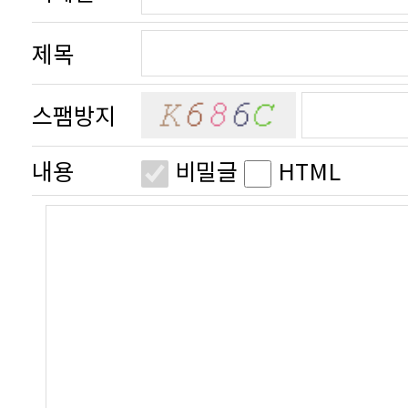
제목
스팸방지
내용
비밀글
HTML