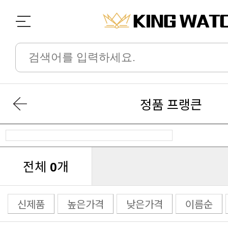
정품 프랭큰
전체
개
0
신제품
높은가격
낮은가격
이름순