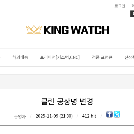
로그인
송
해외배송
프리미엄[커스텀,CNC]
정품 프랭큰
신상
클린 공장명 변경
/
2025-11-09 (21:30)
/
412 hit
/
운영자