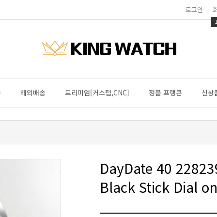
로그인
송
해외배송
프리미엄[커스텀,CNC]
정품 프랭큰
신상
Black Stick Dial o