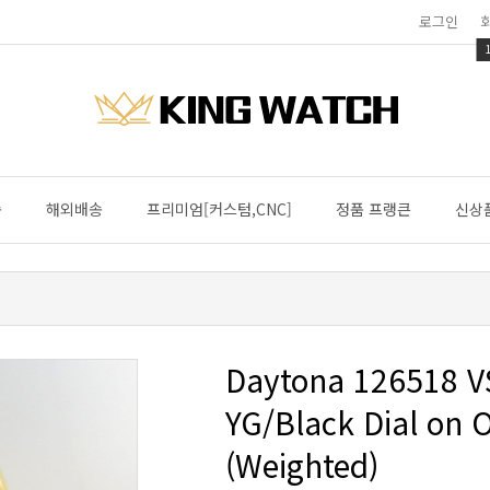
로그인
송
해외배송
프리미엄[커스텀,CNC]
정품 프랭큰
신상
(Weighted)