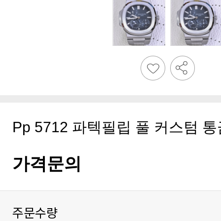
Pp 5712 파텍필립 풀 커스텀 통
가격문의
주문수량