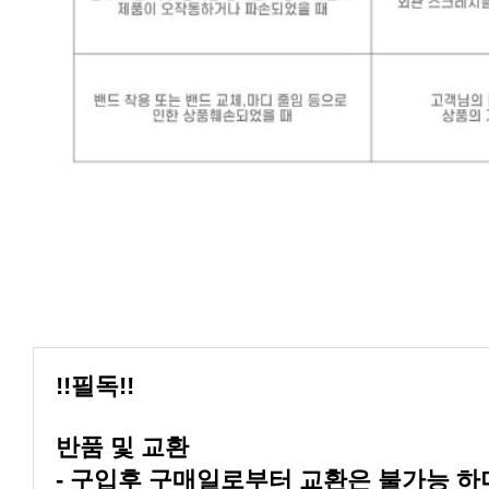
!!필독!!
반품 및 교환