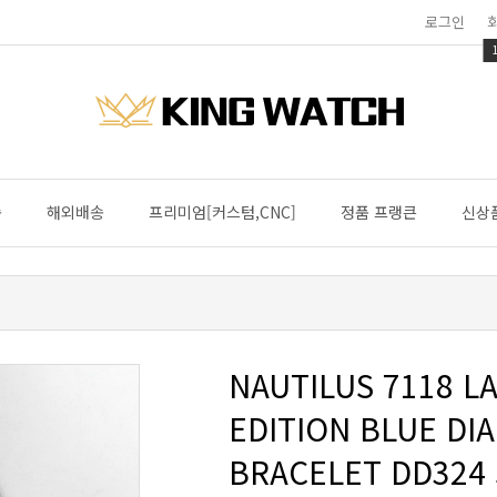
로그인
송
해외배송
프리미엄[커스텀,CNC]
정품 프랭큰
신상
BRACELET DD324