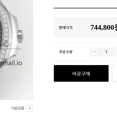
744,80
판매가격
주문수량
바로구매