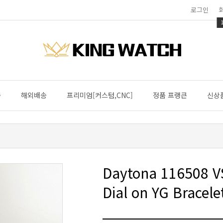
로그인
송
해외배송
프리미엄[커스텀,CNC]
정품 프랭큰
신상
Dial on YG Bracel