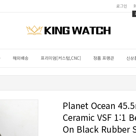
로그인
송
해외배송
프리미엄[커스텀,CNC]
정품 프랭큰
신상
On Black Rubber S