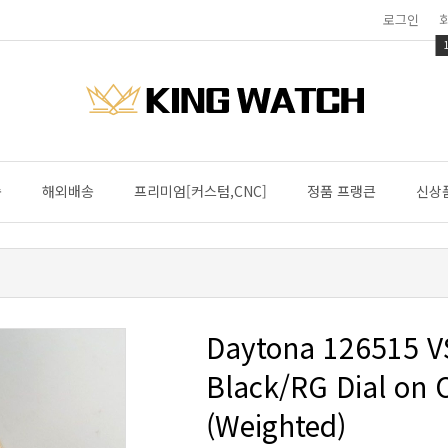
로그인
송
해외배송
프리미엄[커스텀,CNC]
정품 프랭큰
신상
(Weighted)