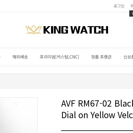
로그인
송
해외배송
프리미엄[커스텀,CNC]
정품 프랭큰
신상
Dial on Yellow Ve