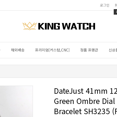
로그인
송
해외배송
프리미엄[커스텀,CNC]
정품 프랭큰
신상
Bracelet SH3235 (