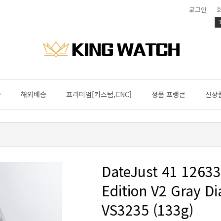
로그인
송
해외배송
프리미엄[커스텀,CNC]
정품 프랭큰
신상
VS3235 (133g)